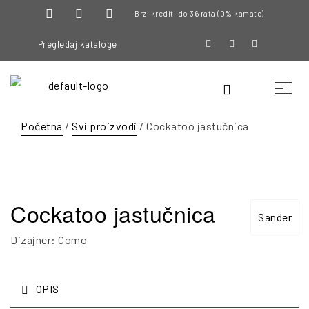
Brzi krediti do 36 rata (0% kamate)
Pregledaj kataloge
Početna
/
Svi proizvodi
/ Cockatoo jastučnica
Cockatoo jastučnica
Sander
Dizajner: Como
OPIS