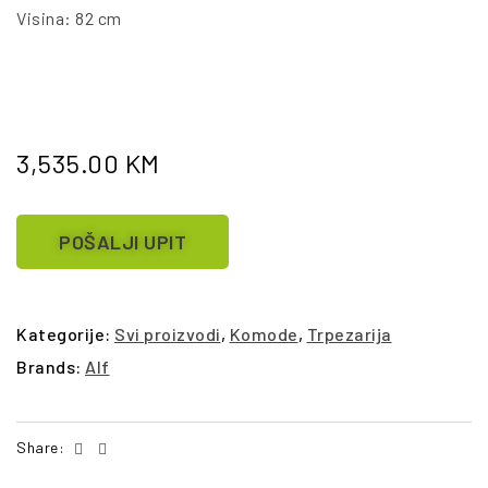
Visina: 82 cm
3,535.00
KM
POŠALJI UPIT
Kategorije:
Svi proizvodi
,
Komode
,
Trpezarija
Brands:
Alf
Facebook
Email
Share: