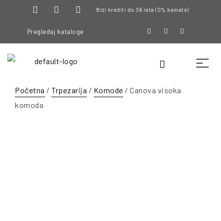
Brzi krediti do 36 rata (0% kamate)
Pregledaj kataloge
Početna
/
Trpezarija
/
Komode
/ Canova visoka
komoda