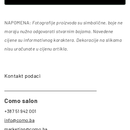
NAPOMENA:
Fotografije proizvoda su simbolične, boje ne
moraju nužno odgovarati stvarnim bojama. Navedene
cijene su informativnog karaktera. Dekoracije na slikama
nisu uračunate u cijenu artikla
.
Kontakt podaci
Como salon
+387 51 942 001
info@como.ba
marketing@como.ba