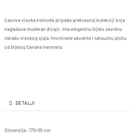
Canova visoka komoda pripada prekrasnoj kolekciji koja
naglašava moderan dizajn. Ima elegantnu bijelu završnu
obradu visokog sjaja, hromirane akcente i luksuznu ploču
od bijelog Carrara mermera.
DETALJI
Dimenzija: 175×55 cm