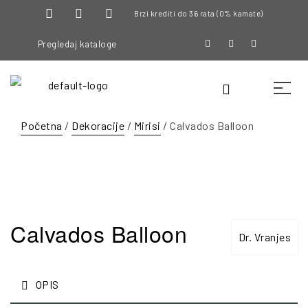
Brzi krediti do 36 rata (0% kamate)
Pregledaj kataloge
Početna
/
Dekoracije
/
Mirisi
/ Calvados Balloon
Calvados Balloon
Dr. Vranjes
OPIS