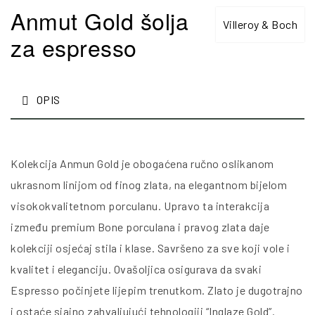
Anmut Gold šolja
Villeroy & Boch
za espresso
OPIS
Kolekcija Anmun Gold je obogaćena ručno oslikanom
ukrasnom linijom od finog zlata, na elegantnom bijelom
visokokvalitetnom porculanu. Upravo ta interakcija
između premium Bone porculana i pravog zlata daje
kolekciji osjećaj stila i klase. Savršeno za sve koji vole i
kvalitet i eleganciju. Ovašoljica osigurava da svaki
Espresso počinjete lijepim trenutkom. Zlato je dugotrajno
i ostaće sjajno zahvaljujući tehnologiji “Inglaze Gold”.