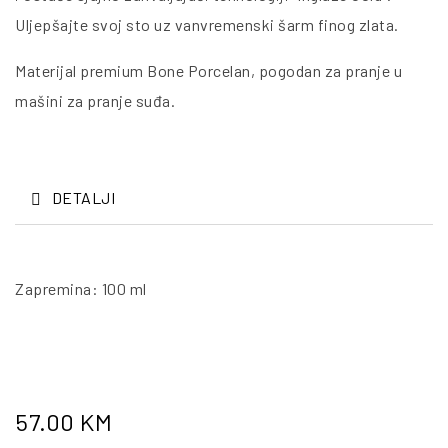
Uljepšajte svoj sto uz vanvremenski šarm finog zlata.
Materijal premium Bone Porcelan, pogodan za pranje u
mašini za pranje suđa.
DETALJI
Zapremina: 100 ml
57.00
KM