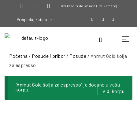
Brzi krediti do 36 rata (0% kamate)
Pregledaj kataloge
Početna
/
Posuđe i pribor
/
Posuđe
/ Anmut Gold šolja
za espresso
“Anmut Gold šolja za espresso” je dodano u vašu
korpu.
Vidi korpu