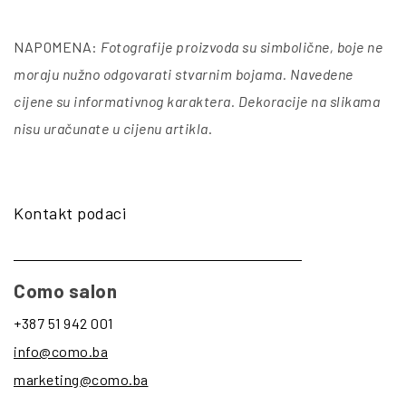
NAPOMENA:
Fotografije proizvoda su simbolične, boje ne
moraju nužno odgovarati stvarnim bojama. Navedene
cijene su informativnog karaktera. Dekoracije na slikama
nisu uračunate u cijenu artikla
.
Kontakt podaci
Como salon
+387 51 942 001
info@como.ba
marketing@como.ba