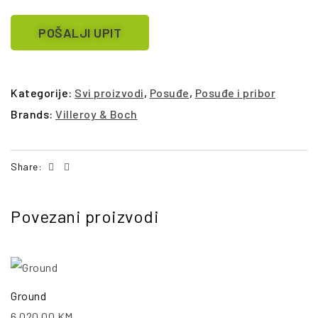
POŠALJI UPIT
Kategorije:
Svi proizvodi
,
Posuđe
,
Posuđe i pribor
Brands:
Villeroy & Boch
Facebook
Email
Share:
Povezani proizvodi
Ground
6,020.00
KM