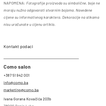
NAPOMENA:
Fotografije proizvoda su simbolične, boje ne
moraju nužno odgovarati stvarnim bojama. Navedene
cijene su informativnog karaktera. Dekoracije na slikama
nisu uračunate u cijenu artikla
.
Kontakt podaci
Como salon
+387 51 942 001
info@como.ba
marketing@como.ba
Ivana Gorana Kovačića 203b
78000 Banja Luka