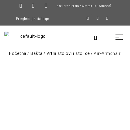
Brzi krediti do 36 rata (0% kamate)
Pregledaj kataloge
Početna
/
Bašta
/
Vrtni stolovi i stolice
/ Air-Armchair