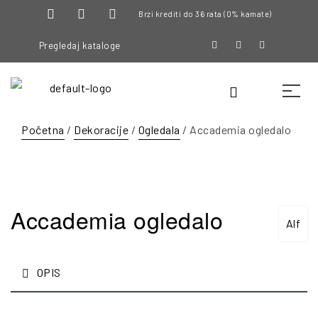
Brzi krediti do 36 rata (0% kamate)
Pregledaj kataloge
Početna
/
Dekoracije
/
Ogledala
/ Accademia ogledalo
Accademia ogledalo
Alf
OPIS