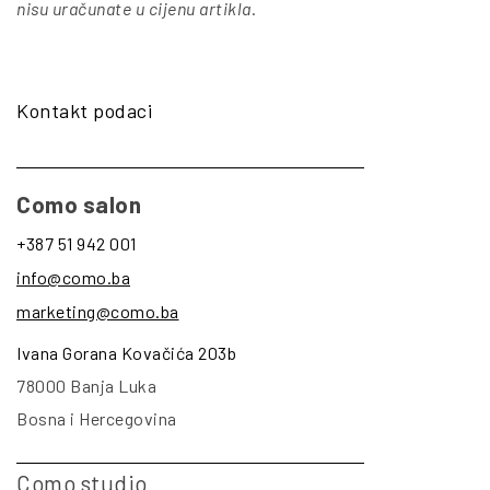
nisu uračunate u cijenu artikla
.
Kontakt podaci
Como salon
+387 51 942 001
info@como.ba
marketing@como.ba
Ivana Gorana Kovačića 203b
78000 Banja Luka
Bosna i Hercegovina
Como studio