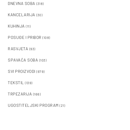
DNEVNA SOBA
(318)
KANCELARIJA
(30)
KUHINJA
(11)
POSUĐE I PRIBOR
(108)
RASVJETA
(93)
SPAVAĆA SOBA
(103)
SVI PROIZVODI
(979)
TEKSTIL
(139)
TRPEZARIJA
(166)
UGOSTITELJSKI PROGRAM
(21)