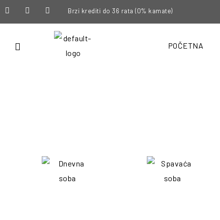
Brzi krediti do 36 rata (0% kamate)
POČETNA