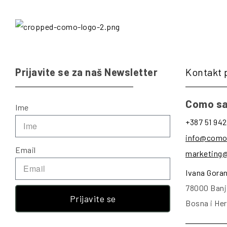
Prijavite se za naš Newsletter
Kontakt 
Como sa
Ime
+387 51 942
info@como
Email
marketing
Ivana Gora
78000 Banj
Prijavite se
Bosna i He