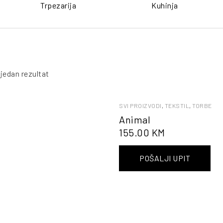
Trpezarija
Kuhinja
 jedan rezultat
SVI PROIZVODI
,
TEKSTIL
,
TORBE
Animal
155.00
KM
POŠALJI UPIT