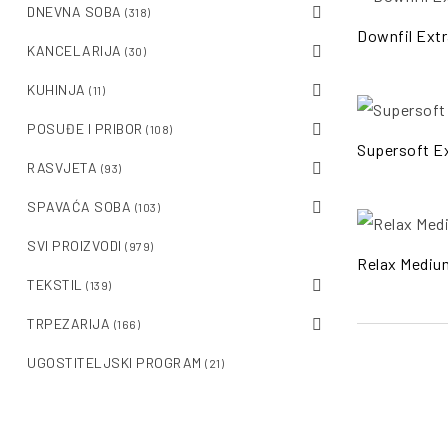
DNEVNA SOBA
(318)
Downfil Ext
KANCELARIJA
(30)
KUHINJA
(11)
POSUĐE I PRIBOR
(108)
Supersoft E
RASVJETA
(93)
SPAVAĆA SOBA
(103)
SVI PROIZVODI
(979)
Relax Mediu
TEKSTIL
(139)
TRPEZARIJA
(166)
UGOSTITELJSKI PROGRAM
(21)