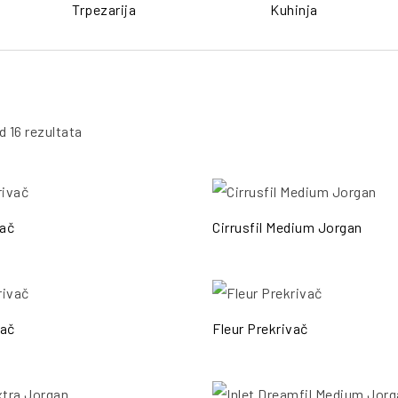
Trpezarija
Kuhinja
d 16 rezultata
PO
vač
Cirrusfil Medium Jorgan
PO
vač
Fleur Prekrivač