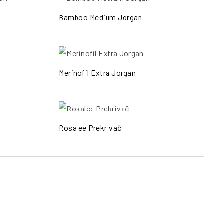
ŠALJI UPIT
POŠALJI UPIT
Bamboo Medium Jorgan
ŠALJI UPIT
POŠALJI UPIT
Merinofil Extra Jorgan
ŠALJI UPIT
POŠALJI UPIT
Rosalee Prekrivač