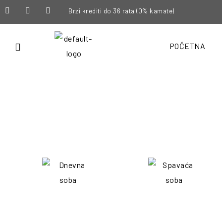
Brzi krediti do 36 rata (0% kamate)
POČETNA