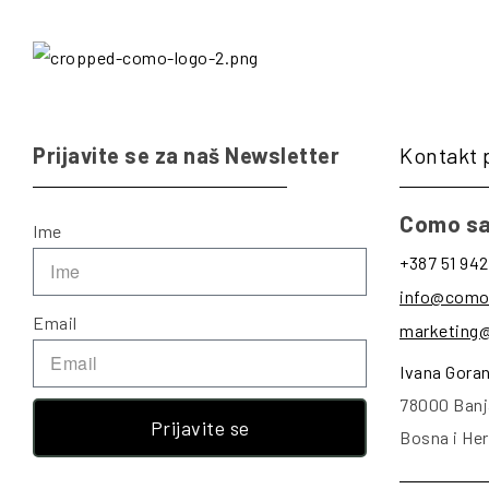
Prijavite se za naš Newsletter
Kontakt 
Como sa
Ime
+387 51 942
info@como
Email
marketing
Ivana Gora
78000 Banj
Prijavite se
Bosna i He