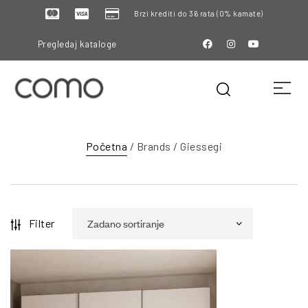
Brzi krediti do 36 rata (0% kamate)
Pregledaj kataloge
Početna
/ Brands / Giessegi
Filter