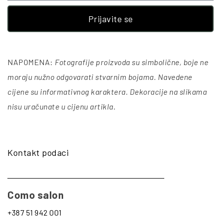
Prijavite se
NAPOMENA:
Fotografije proizvoda su simbolične, boje ne
moraju nužno odgovarati stvarnim bojama. Navedene
cijene su informativnog karaktera. Dekoracije na slikama
nisu uračunate u cijenu artikla
.
Kontakt podaci
Como salon
+387 51 942 001