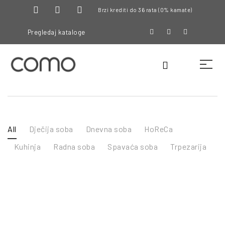
Brzi krediti do 36 rata (0% kamate)
Pregledaj kataloge
All
Dječija soba
Dnevna soba
HoReCa
Kuhinja
Radna soba
Spavaća soba
Trpezarija