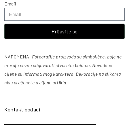
Email
Prijavite se
NAPOMENA:
Fotografije proizvoda su simbolične, boje ne
moraju nužno odgovarati stvarnim bojama. Navedene
cijene su informativnog karaktera. Dekoracije na slikama
nisu uračunate u cijenu artikla
.
Kontakt podaci