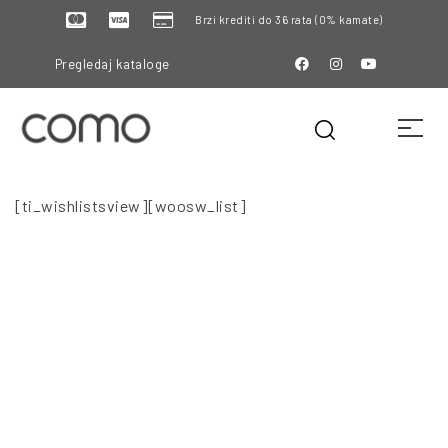
Brzi krediti do 36 rata (0% kamate)
Pregledaj kataloge
[ti_wishlistsview][woosw_list]