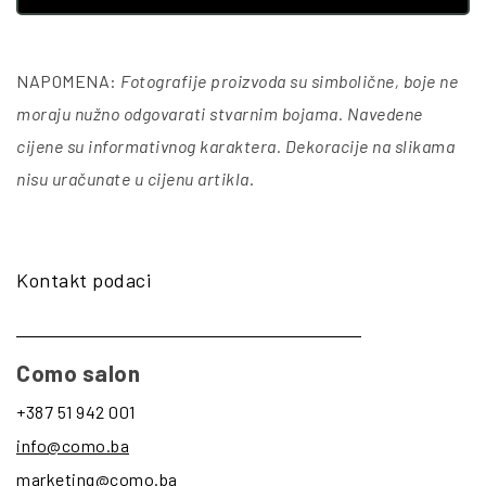
NAPOMENA:
Fotografije proizvoda su simbolične, boje ne
moraju nužno odgovarati stvarnim bojama. Navedene
cijene su informativnog karaktera. Dekoracije na slikama
nisu uračunate u cijenu artikla
.
Kontakt podaci
Como salon
+387 51 942 001
info@como.ba
marketing@como.ba