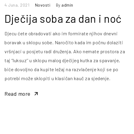
4 Juna, 2021
Novosti
By
admin
Dječija soba za dan i noć
Djecu ćete obradovati ako im formirate njihov dnevni
boravak u sklopu sobe. Naročito kada im počnu dolaziti
vršnjaci u posjetu radi druženja. Ako nemate prostora za
taj ‘’luksuz’’ u sklopu malog dječijeg kutka za spavanje,
biće dovoljno da kupite ležaj na razvlačenje koji se po
potrebi može sklopiti u klasičan kauč za sjedenje.
Read more