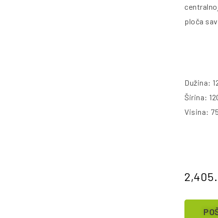
centralno
ploča sa
Dužina: 1
Širina: 1
Visina: 7
2,405
POŠ