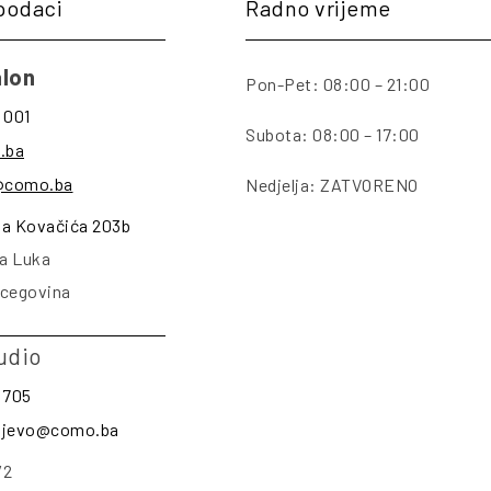
podaci
Radno vrijeme
lon
Pon-Pet: 08:00 – 21:00
 001
Subota: 08:00 – 17:00
.ba
@como.ba
Nedjelja: ZATVORENO
na Kovačića 203b
a Luka
rcegovina
udio
 705
rajevo@como.ba
/2