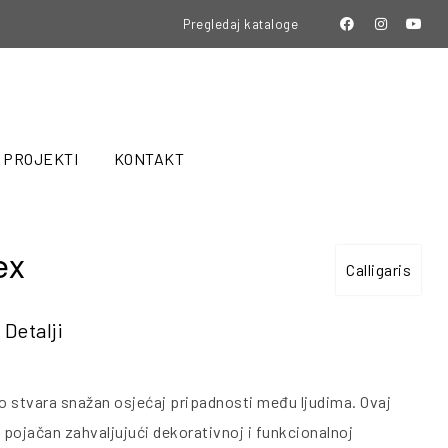
Pregledaj kataloge
PROJEKTI
KONTAKT
ex
Calligaris
Detalji
to stvara snažan osjećaj pripadnosti među ljudima. Ovaj
e pojačan zahvaljujući dekorativnoj i funkcionalnoj