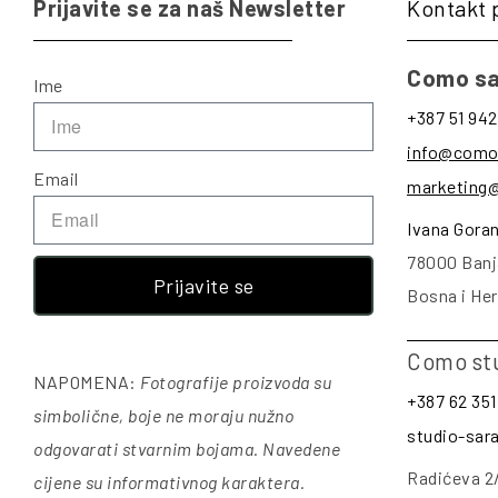
Prijavite se za naš Newsletter
Kontakt 
Como sa
Ime
+387 51 942
info@como
Email
marketing
Ivana Gora
78000 Banj
Prijavite se
Bosna i He
Como st
NAPOMENA:
Fotografije proizvoda su
+387 62 351
simbolične, boje ne moraju nužno
studio-sa
odgovarati stvarnim bojama. Navedene
Radićeva 2
cijene su informativnog karaktera.