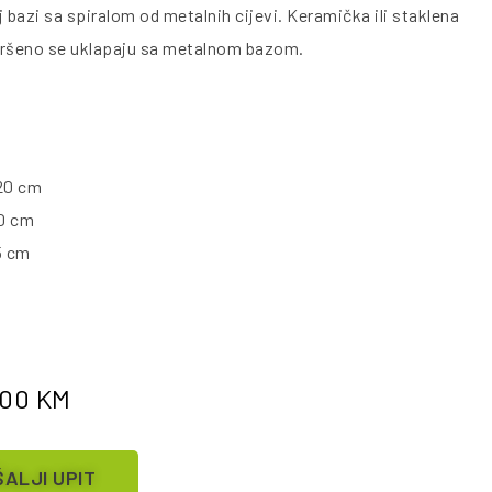
j bazi sa spiralom od metalnih cijevi. Keramička ili staklena
vršeno se uklapaju sa metalnom bazom.
20 cm
20 cm
5 cm
.00
KM
ALJI UPIT