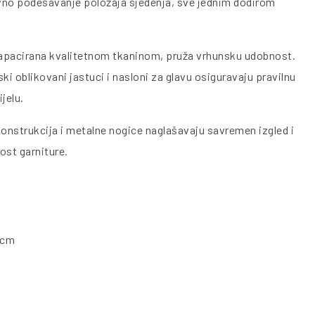
no podešavanje položaja sjedenja, sve jednim dodirom
pacirana kvalitetnom tkaninom, pruža vrhunsku udobnost.
i oblikovani jastuci i nasloni za glavu osiguravaju pravilnu
jelu.
konstrukcija i metalne nogice naglašavaju savremen izgled i
ost garniture.
 cm