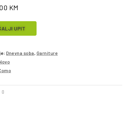
.00
KM
ALJI UPIT
je:
Dnevna soba
,
Garniture
Novo
Como
Facebook
Email