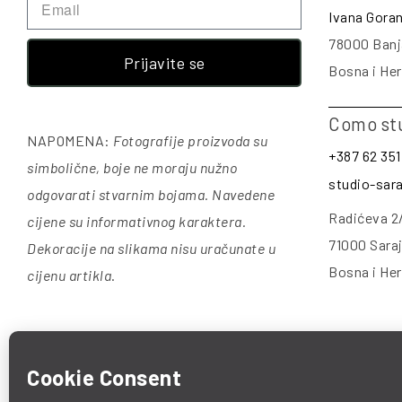
Ivana Gora
78000 Banj
Prijavite se
Bosna i He
Como st
NAPOMENA:
Fotografije proizvoda su
+387 62 351
simbolične, boje ne moraju nužno
studio-sa
odgovarati stvarnim bojama. Navedene
Radićeva 2
cijene su informativnog karaktera.
71000 Sara
Dekoracije na slikama nisu uračunate u
Bosna i He
cijenu artikla
.