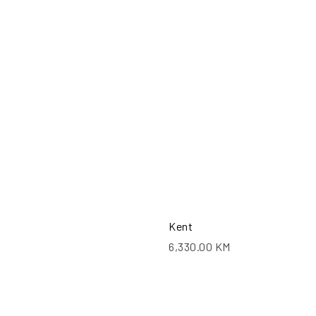
POŠALJI UPIT
PO
Kent
6,330.00
KM