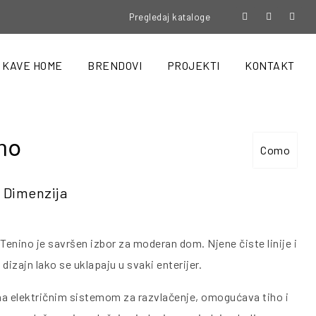
Pregledaj kataloge
KAVE HOME
BRENDOVI
PROJEKTI
KONTAKT
no
Como
Dimenzija
 Tenino je savršen izbor za moderan dom. Njene čiste linije i
dizajn lako se uklapaju u svaki enterijer.
a električnim sistemom za razvlačenje, omogućava tiho i