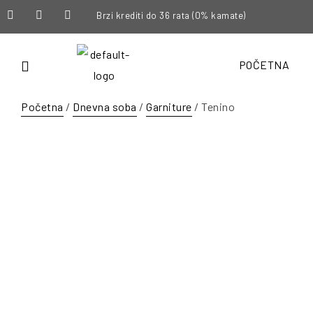
Brzi krediti do 36 rata (0% kamate)
POČETNA
Početna
/
Dnevna soba
/
Garniture
/ Tenino