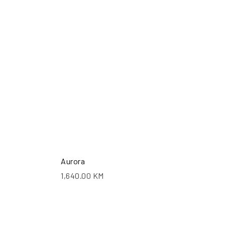
ŠALJI UPIT
POŠALJI UPIT
Aurora
1,640.00
KM