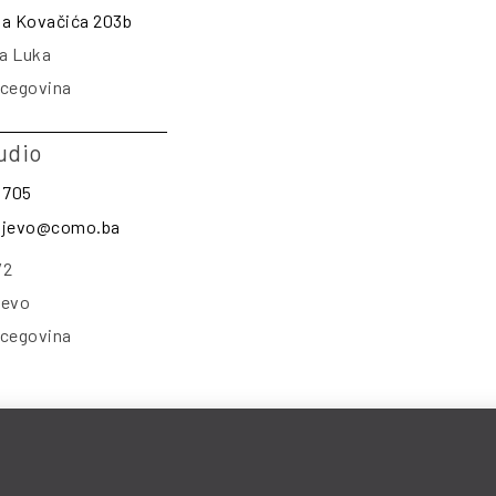
na Kovačića 203b
a Luka
rcegovina
udio
 705
rajevo@como.ba
/2
jevo
rcegovina