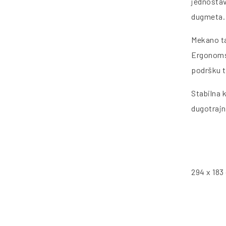
jednostav
dugmeta.
Mekano ta
Ergonomsk
podršku ti
Stabilna 
dugotrajn
294 x 183