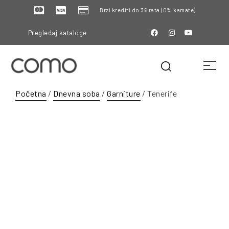
Brzi krediti do 36 rata (0% kamate)
Pregledaj kataloge
Početna
/
Dnevna soba
/
Garniture
/ Tenerife