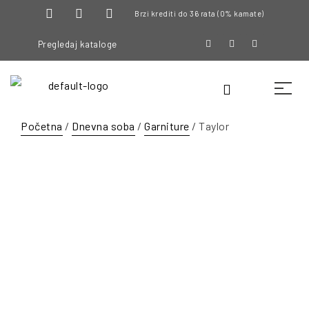
Brzi krediti do 36 rata (0% kamate)
Pregledaj kataloge
Početna
/
Dnevna soba
/
Garniture
/ Taylor