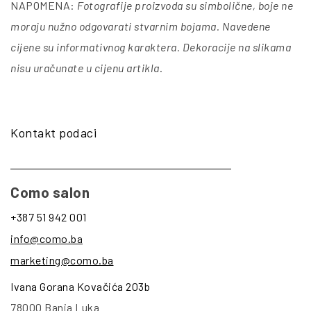
NAPOMENA:
Fotografije proizvoda su simbolične, boje ne
moraju nužno odgovarati stvarnim bojama. Navedene
cijene su informativnog karaktera. Dekoracije na slikama
nisu uračunate u cijenu artikla
.
Kontakt podaci
Como salon
+387 51 942 001
info@como.ba
marketing@como.ba
Ivana Gorana Kovačića 203b
78000 Banja Luka