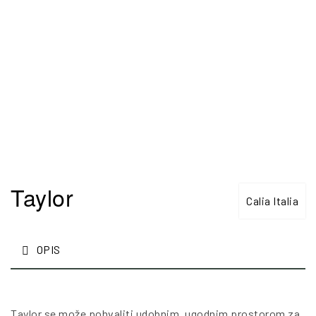
Taylor
Calia Italia
OPIS
Taylor se može pohvaliti udobnim, ugodnim prostorom za