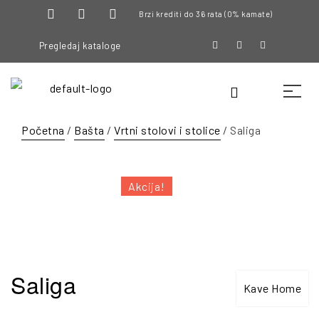
Brzi krediti do 36 rata (0% kamate)
Pregledaj kataloge
Početna
/
Bašta
/
Vrtni stolovi i stolice
/ Saliga
Akcija!
Saliga
Kave Home