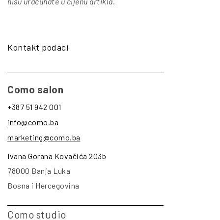
nisu uračunate u cijenu artikla
.
Kontakt podaci
Como salon
+387 51 942 001
info@como.ba
marketing@como.ba
Ivana Gorana Kovačića 203b
78000 Banja Luka
Bosna i Hercegovina
Como studio