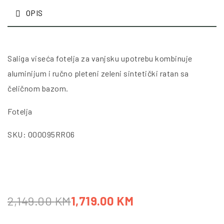
OPIS
Saliga viseća fotelja za vanjsku upotrebu kombinuje
aluminijum i ručno pleteni zeleni sintetički ratan sa
čeličnom bazom.
Fotelja
SKU: O00095RR06
2,149.00
KM
1,719.00
KM