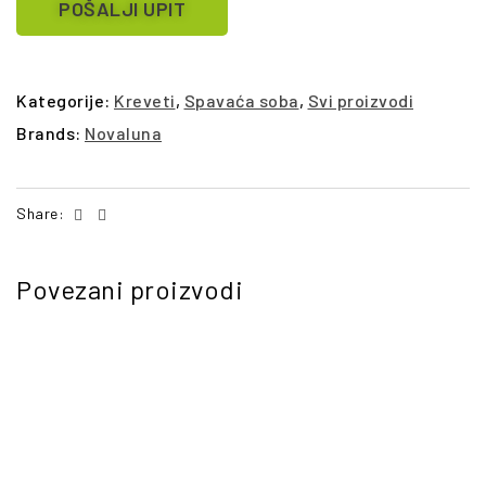
POŠALJI UPIT
Kategorije:
Kreveti
,
Spavaća soba
,
Svi proizvodi
Brands:
Novaluna
Facebook
Email
Share:
Povezani proizvodi