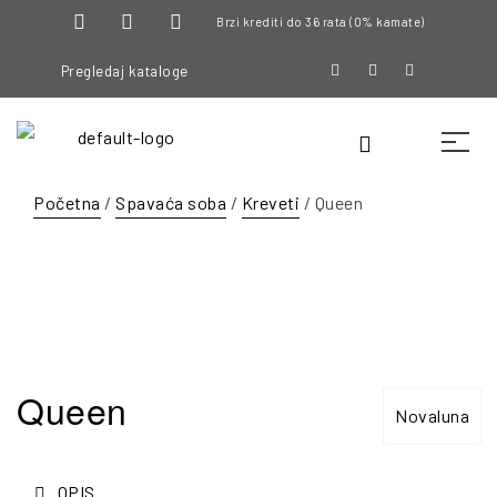
Brzi krediti do 36 rata (0% kamate)
Pregledaj kataloge
Početna
/
Spavaća soba
/
Kreveti
/ Queen
Queen
Novaluna
OPIS