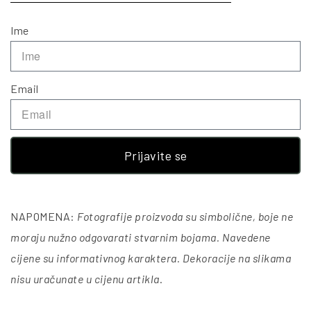
Ime
Email
Prijavite se
NAPOMENA:
Fotografije proizvoda su simbolične, boje ne
moraju nužno odgovarati stvarnim bojama. Navedene
cijene su informativnog karaktera. Dekoracije na slikama
nisu uračunate u cijenu artikla
.