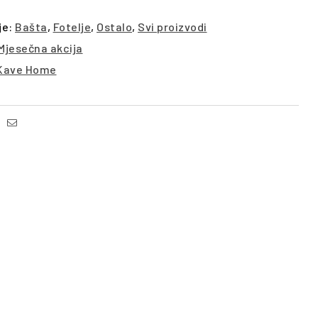
je:
Bašta
,
Fotelje
,
Ostalo
,
Svi proizvodi
Mjesečna akcija
Kave Home
Facebook
Email