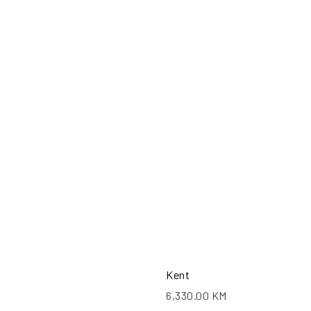
POŠALJI UPIT
PO
Kent
6,330.00
KM