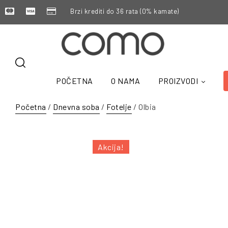
Brzi krediti do 36 rata (0% kamate)
POČETNA
O NAMA
PROIZVODI
Početna
/
Dnevna soba
/
Fotelje
/ Olbia
Akcija!