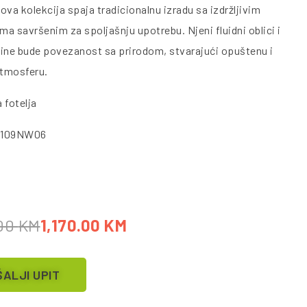
ova kolekcija spaja tradicionalnu izradu sa izdržljivim
ima savršenim za spoljašnju upotrebu. Njeni fluidni oblici i
ine bude povezanost sa prirodom, stvarajući opuštenu i
atmosferu.
 fotelja
0109NW06
.00
KM
1,170.00
KM
ALJI UPIT