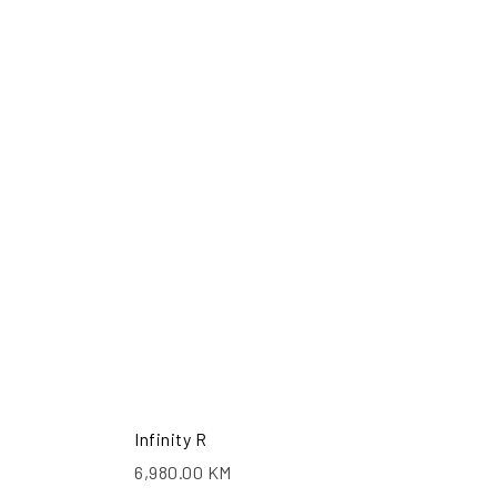
ŠALJI UPIT
POŠALJI UPIT
Infinity R
6,980.00
KM