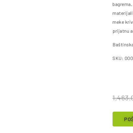
bagrema, 
materijal
meke kriv
prijatnu 
Baštinska
SKU: O0
1,463
POŠ