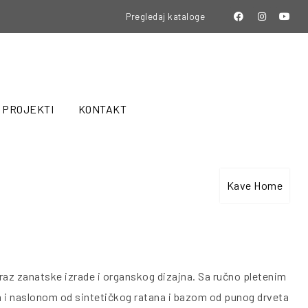
Pregledaj kataloge
PROJEKTI
KONTAKT
a
Kave Home
izraz zanatske izrade i organskog dizajna. Sa ručno pletenim
 i naslonom od sintetičkog ratana i bazom od punog drveta