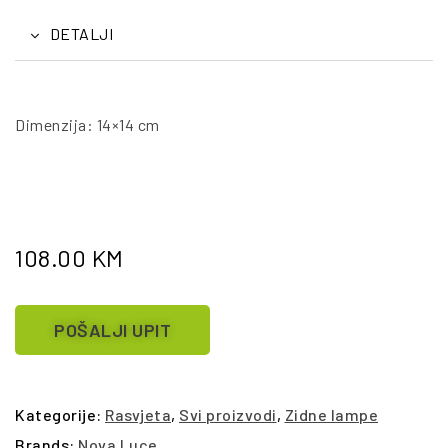
DETALJI
Dimenzija: 14×14 cm
108.00
KM
POŠALJI UPIT
Kategorije:
Rasvjeta
,
Svi proizvodi
,
Zidne lampe
Brands:
Nova Luce