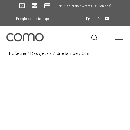
Brzi krediti do 36 rata (0% kamate)
Pregledaj kataloge
Početna
/
Rasvjeta
/
Zidne lampe
/ Odin