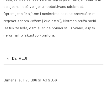
da sjednu i dožive njenu neočekivanu udobnost.
Opremljena školjkom i naslonima za ruke presvučenim
regenerisanom kožom (“cuoietto”), Norman pruža meki
jastuk za leđa, osmišljen da ponudi stilizovano, a ipak
neformalno iskustvo komfora.
DETALJI
Dimenzije: H75 D86 SH40 SD56