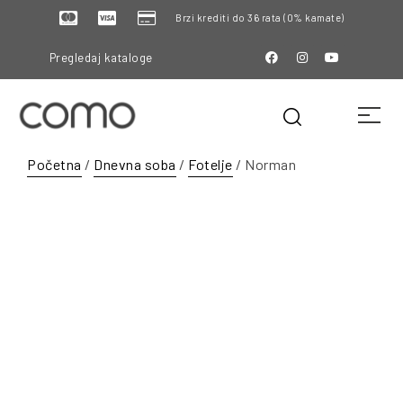
Brzi krediti do 36 rata (0% kamate)
Pregledaj kataloge
Početna
/
Dnevna soba
/
Fotelje
/ Norman