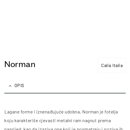
Norman
Calia Italia
OPIS
Lagane forme i iznenađujuće udobna, Norman je fotelja
koju karakteriše cjevasti metalni ram nagnut prema
naprijed, kao da izaziva one koji je posmatraju i poziva ih