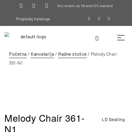
Brzi krediti do 36 rata (0% kamate)
Pregledaj kataloge
Početna
/
Kancelarija
/
Radne stolice
/ Melody Chair
361-N1
Melody Chair 361-
LD Seating
N1