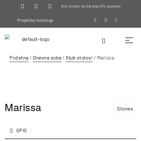
Brzi krediti do 36 rata (0% kamate)
Pregledaj kataloge
Početna
/
Dnevna soba
/
Klub stolovi
/ Marissa
Marissa
Stones
OPIS