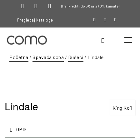
Brzi krediti do 36 rata (0% kamate)
Pregledaj kataloge
Početna
/
Spavaća soba
/
Dušeci
/ Lindale
Lindale
King Koil
OPIS