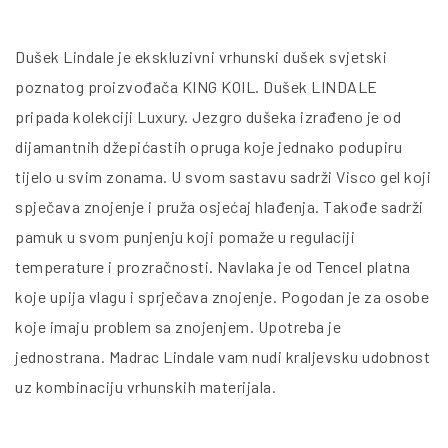
Dušek Lindale je ekskluzivni vrhunski dušek svjetski
poznatog proizvođača KING KOIL. Dušek LINDALE
pripada kolekciji Luxury. Jezgro dušeka izrađeno je od
dijamantnih džepićastih opruga koje jednako podupiru
tijelo u svim zonama. U svom sastavu sadrži Visco gel koji
spječava znojenje i pruža osjećaj hlađenja. Takođe sadrži
pamuk u svom punjenju koji pomaže u regulaciji
temperature i prozračnosti. Navlaka je od Tencel platna
koje upija vlagu i sprječava znojenje. Pogodan je za osobe
koje imaju problem sa znojenjem. Upotreba je
jednostrana. Madrac Lindale vam nudi kraljevsku udobnost
uz kombinaciju vrhunskih materijala.