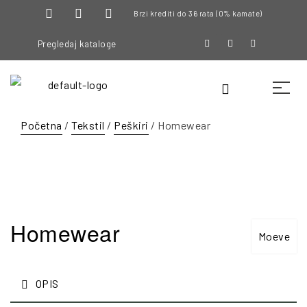
Brzi krediti do 36 rata (0% kamate)
Pregledaj kataloge
Početna
/
Tekstil
/
Peškiri
/ Homewear
Homewear
Moeve
OPIS