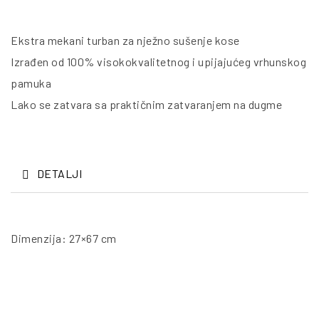
Ekstra mekani turban za nježno sušenje kose
Izrađen od 100% visokokvalitetnog i upijajućeg vrhunskog
pamuka
Lako se zatvara sa praktičnim zatvaranjem na dugme
DETALJI
Dimenzija: 27×67 cm