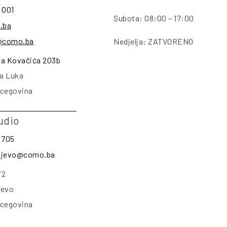
 001
Subota: 08:00 – 17:00
.ba
@como.ba
Nedjelja: ZATVORENO
na Kovačića 203b
a Luka
rcegovina
udio
 705
rajevo@como.ba
/2
jevo
rcegovina