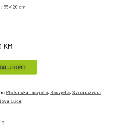
a: 55×120 cm
0
KM
ALJI UPIT
je:
Plafonska rasvjeta
,
Rasvjeta
,
Svi proizvodi
Nova Luce
Facebook
Email