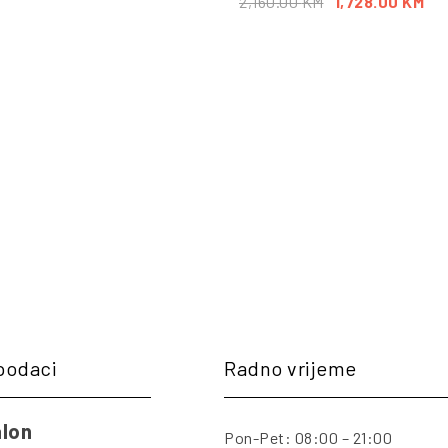
2,160.00
KM
1,728.00
KM
podaci
Radno vrijeme
lon
Pon-Pet: 08:00 – 21:00