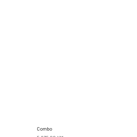
ŠALJI UPIT
POŠALJI UPIT
Combo