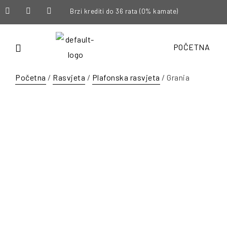
Brzi krediti do 36 rata (0% kamate)
POČETNA
Početna
/
Rasvjeta
/
Plafonska rasvjeta
/ Grania