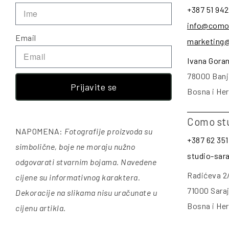
+387 51 942
info@como
Email
marketing
Ivana Gora
78000 Banj
Prijavite se
Bosna i He
Como st
NAPOMENA:
Fotografije proizvoda su
+387 62 351
simbolične, boje ne moraju nužno
studio-sa
odgovarati stvarnim bojama. Navedene
Radićeva 2
cijene su informativnog karaktera.
71000 Sara
Dekoracije na slikama nisu uračunate u
Bosna i He
cijenu artikla
.