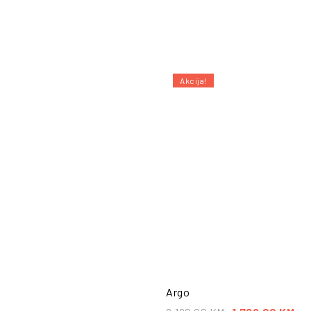
Akcija!
POŠALJI UPIT
PO
Argo