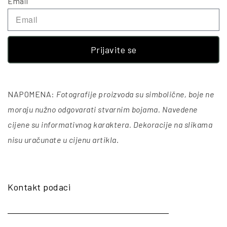
Email
Prijavite se
NAPOMENA:
Fotografije proizvoda su simbolične, boje ne
moraju nužno odgovarati stvarnim bojama. Navedene
cijene su informativnog karaktera. Dekoracije na slikama
nisu uračunate u cijenu artikla
.
Kontakt podaci