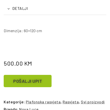
DETALJI
Dimenzija: 60×120 cm
500.00
KM
POŠALJI UPIT
Kategorije:
Plafonska rasvjeta
,
Rasvjeta
,
Svi proizvodi
Brands:
Nova Luce