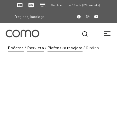
Brzi krediti do 36 rata (0% kamate)
Pregledaj kataloge
Početna
/
Rasvjeta
/
Plafonska rasvjeta
/ Girdino