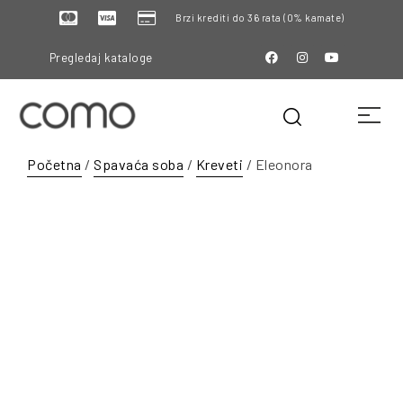
Brzi krediti do 36 rata (0% kamate)
Pregledaj kataloge
Početna
/
Spavaća soba
/
Kreveti
/ Eleonora