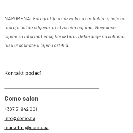
NAPOMENA:
Fotografije proizvoda su simbolične, boje ne
moraju nužno odgovarati stvarnim bojama. Navedene
cijene su informativnog karaktera. Dekoracije na slikama
nisu uračunate u cijenu artikla
.
Kontakt podaci
Como salon
+387 51 942 001
info@como.ba
marketing@como.ba