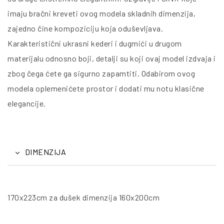
imaju bračni kreveti ovog modela skladnih dimenzija,
zajedno čine kompoziciju koja oduševljava.
Karakteristični ukrasni kederi i dugmići u drugom
materijalu odnosno boji, detalji su koji ovaj model izdvaja i
zbog čega ćete ga sigurno zapamtiti. Odabirom ovog
modela oplemenićete prostor i dodati mu notu klasične
elegancije.
DIMENZIJA
170x223cm za dušek dimenzija 160x200cm