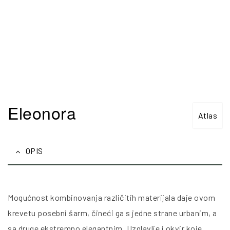
Eleonora
Atlas
OPIS
Mogućnost kombinovanja različitih materijala daje ovom
krevetu posebni šarm, čineći ga s jedne strane urbanim, a
sa druge ekstremno elegantnim. Uzglavlje i okvir koje