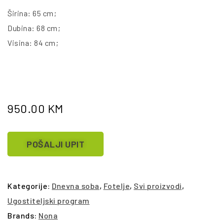
Širina: 65 cm;
Dubina: 68 cm;
Visina: 84 cm;
950.00
KM
POŠALJI UPIT
Kategorije:
Dnevna soba
,
Fotelje
,
Svi proizvodi
,
Ugostiteljski program
Brands:
Nona