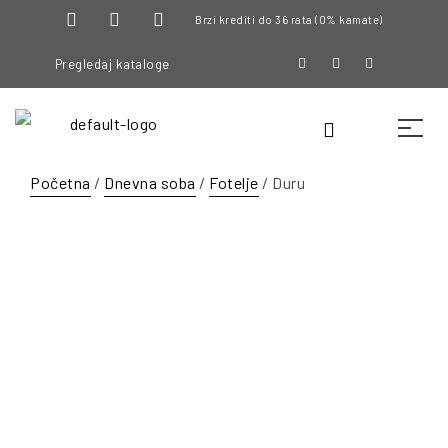
Brzi krediti do 36 rata (0% kamate)
Pregledaj kataloge
Početna
/
Dnevna soba
/
Fotelje
/ Duru