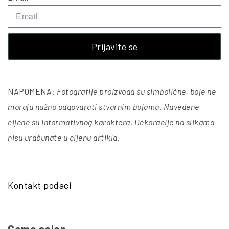
Prijavite se
NAPOMENA:
Fotografije proizvoda su simbolične, boje ne
moraju nužno odgovarati stvarnim bojama. Navedene
cijene su informativnog karaktera. Dekoracije na slikama
nisu uračunate u cijenu artikla
.
Kontakt podaci
Como salon