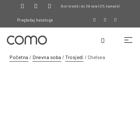
Brzi krediti do 36 rata (0% kamate)
Pregledaj kataloge
Početna
/
Dnevna soba
/
Trosjedi
/ Chelsea