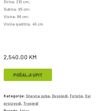
Širina: 210 cm;
Dubina: 95 cm;
Visina: 86 cm;
Visina sjedišta: 45 cm
2,540.00
KM
POŠALJI UPIT
Kategorije:
Dnevna soba
,
Dvosjedi
,
Fotelje
,
Svi
proizvodi
,
Trosjedi
Brands:
Atlas