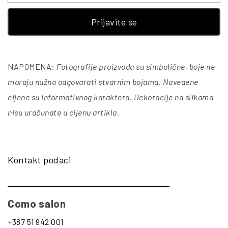
Prijavite se
NAPOMENA:
Fotografije proizvoda su simbolične, boje ne
moraju nužno odgovarati stvarnim bojama. Navedene
cijene su informativnog karaktera. Dekoracije na slikama
nisu uračunate u cijenu artikla
.
Kontakt podaci
Como salon
+387 51 942 001