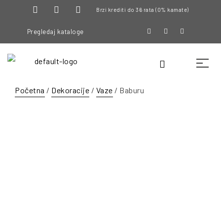
Brzi krediti do 36 rata (0% kamate)
Pregledaj kataloge
Početna
/
Dekoracije
/
Vaze
/ Baburu