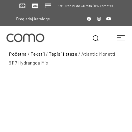
Brzi krediti do 36 rata (0% kamate)
Pregledaj kataloge
Početna
/
Tekstil
/
Tepisi i staze
/ Atlantic Monetti
9117 Hydrangea Mix