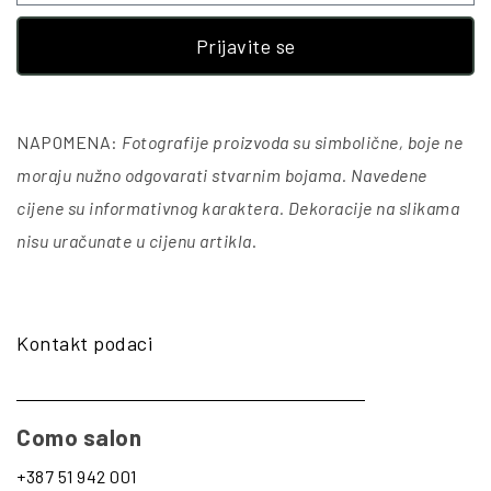
Prijavite se
NAPOMENA:
Fotografije proizvoda su simbolične, boje ne
moraju nužno odgovarati stvarnim bojama. Navedene
cijene su informativnog karaktera. Dekoracije na slikama
nisu uračunate u cijenu artikla
.
Kontakt podaci
Como salon
+387 51 942 001