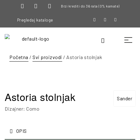
Brzi krediti do 36 rata (0% kamate)
Pregledaj kataloge
Početna
/
Svi proizvodi
/ Astoria stolnjak
Astoria stolnjak
Sander
Dizajner: Como
OPIS