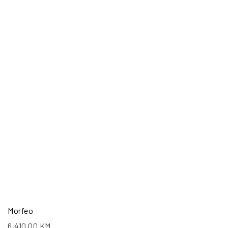
Morfeo
6,410.00
KM