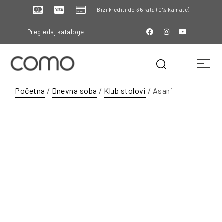
Brzi krediti do 36 rata (0% kamate)
Pregledaj kataloge
Početna
/
Dnevna soba
/
Klub stolovi
/ Asani