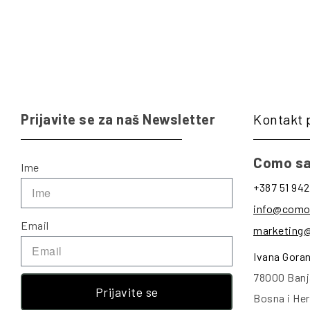
Prijavite se za naš Newsletter
Kontakt 
Como sa
Ime
+387 51 942
info@como
Email
marketing
Ivana Gora
78000 Banj
Prijavite se
Bosna i He