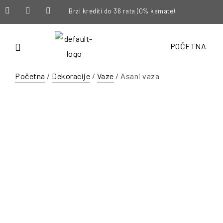
Brzi krediti do 36 rata (0% kamate)
POČETNA
Početna
/
Dekoracije
/
Vaze
/ Asani vaza