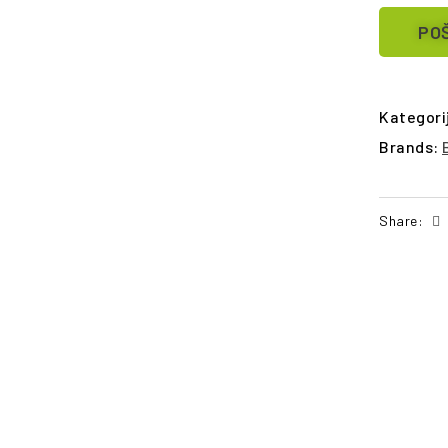
POŠ
Kategori
Brands:
Share:
POŠALJI UPIT
PO