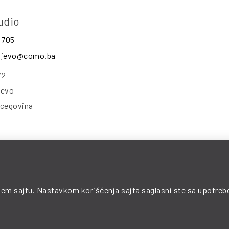
udio
 705
rajevo@como.ba
/2
jevo
rcegovina
© 2025 COMO. All Rights Reserved