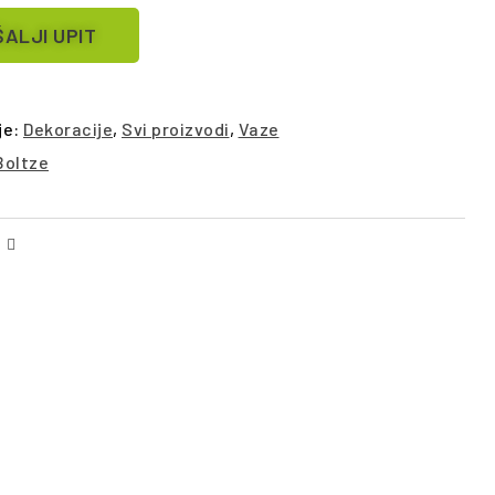
ALJI UPIT
je:
Dekoracije
,
Svi proizvodi
,
Vaze
Boltze
Facebook
Email
ŠALJI UPIT
POŠALJI UPIT