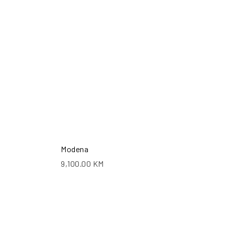
ŠALJI UPIT
POŠALJI UPIT
Modena
9,100.00
KM