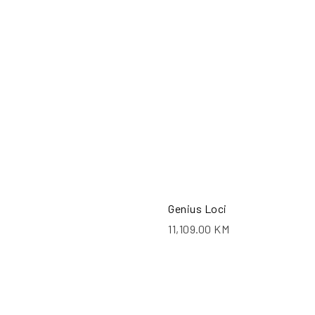
POŠALJI UPIT
PO
Genius Loci
11,109.00
KM