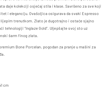
ta daje kolekciji osjećaj stila i klase. Savršeno za sve koji
alitet i eleganciju. Ovašoljica osigurava da svaki Espresso
 lijepim trenutkom. Zlato je dugotrajno i ostaće sjajno
ći tehnologiji “Inglaze Gold”. Uljepšajte svoj sto uz
ski šarm finog zlata.
 premium Bone Porcelan, pogodan za pranje u mašini za
đa.
41 cm