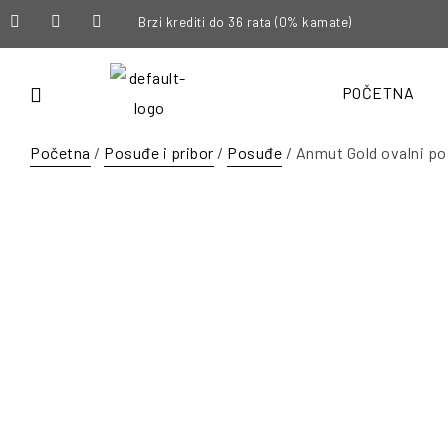
Brzi krediti do 36 rata (0% kamate)
POČETNA
Početna
/
Posuđe i pribor
/
Posuđe
/ Anmut Gold ovalni po