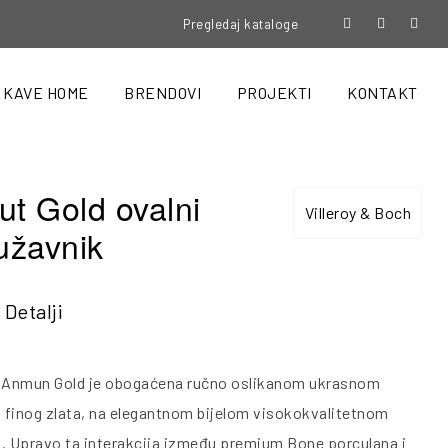
Pregledaj kataloge
KAVE HOME
BRENDOVI
PROJEKTI
KONTAKT
t Gold ovalni
Villeroy & Boch
užavnik
Detalji
a Anmun Gold je obogaćena ručno oslikanom ukrasnom
d finog zlata, na elegantnom bijelom visokokvalitetnom
. Upravo ta interakcija između premium Bone porculana i