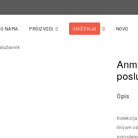
O NAMA
PROIZVODI
SNIŽENJA
NOVO
služavnik
Anmu
posl
Opis
Kolekcij
linijom o
porculanu