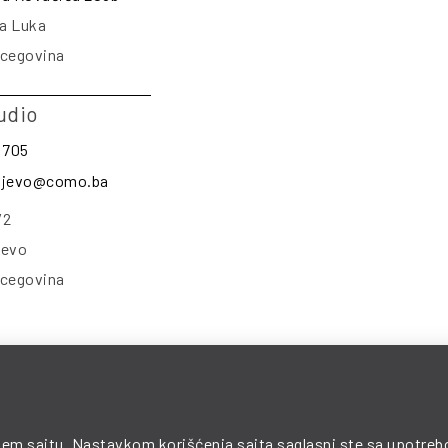
a Luka
rcegovina
udio
 705
rajevo@como.ba
/2
jevo
rcegovina