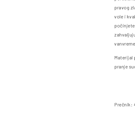
pravog zla
vole i kv
počinjete
zahvaljuju
vanvremen
Materijal
pranje su
Prečnik: 