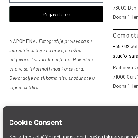
78000 Banj
Prijavite se
Bosna i He
Como st
NAPOMENA:
Fotografije proizvoda su
+387 62 351
simbolične, boje ne moraju nužno
studio-sa
odgovarati stvarnim bojama. Navedene
Radićeva 2
cijene su informativnog karaktera.
71000 Sara
Dekoracije na slikama nisu uračunate u
Bosna i He
cijenu artikla
.