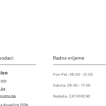
podaci
Radno vrijeme
lon
Pon-Pet: 08:00 – 21:00
 001
Subota: 08:00 – 17:00
.ba
@como.ba
Nedjelja: ZATVORENO
na Kovačića 203b