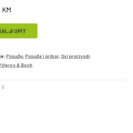
0
KM
ALJI UPIT
je:
Posuđe
,
Posuđe i pribor
,
Svi proizvodi
Villeroy & Boch
Facebook
Email