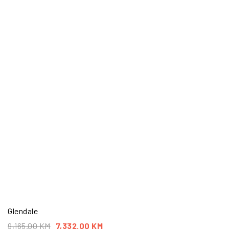
Glendale
9,165.00
KM
7,332.00
KM