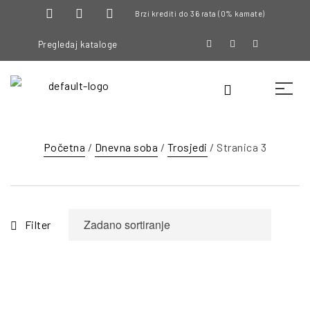
Brzi krediti do 36 rata (0% kamate)
Pregledaj kataloge
Početna
/
Dnevna soba
/
Trosjedi
/ Stranica 3
Filter