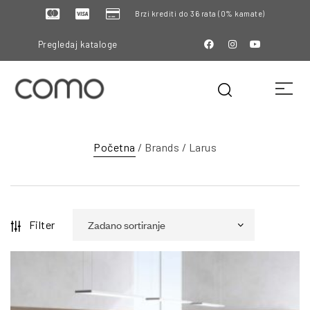
Brzi krediti do 36 rata (0% kamate)
Pregledaj kataloge
Početna
/ Brands / Larus
Filter