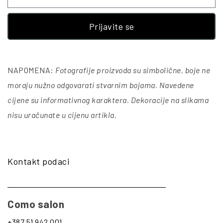
Prijavite se
NAPOMENA:
Fotografije proizvoda su simbolične, boje ne
moraju nužno odgovarati stvarnim bojama. Navedene
cijene su informativnog karaktera. Dekoracije na slikama
nisu uračunate u cijenu artikla
.
Kontakt podaci
Como salon
+387 51 942 001