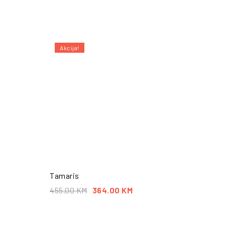
Akcija!
POŠALJI UPIT
Tamaris
455.00
KM
364.00
KM