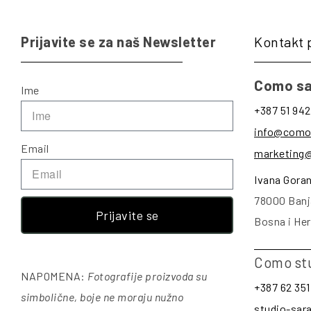
Prijavite se za naš Newsletter
Kontakt 
Como sa
Ime
+387 51 942
info@como
Email
marketing
Ivana Gora
78000 Banj
Prijavite se
Bosna i He
Como st
NAPOMENA:
Fotografije proizvoda su
+387 62 351
simbolične, boje ne moraju nužno
studio-sa