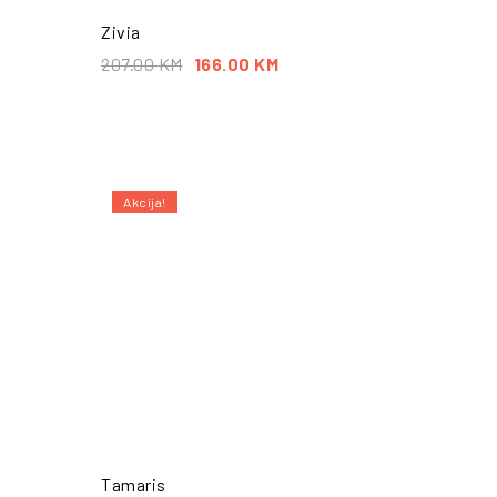
Zivia
207.00
KM
166.00
KM
Akcija!
POŠALJI UPIT
Tamaris