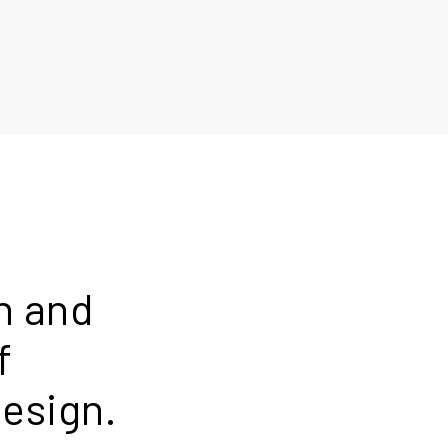
n and
f
Design.