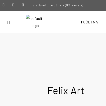
Brzi krediti do 36 rata (0% kamate)
POČETNA
Felix Art