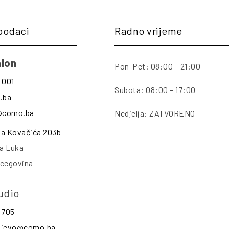
podaci
Radno vrijeme
lon
Pon-Pet: 08:00 – 21:00
 001
Subota: 08:00 – 17:00
.ba
@como.ba
Nedjelja: ZATVORENO
na Kovačića 203b
a Luka
rcegovina
udio
 705
rajevo@como.ba